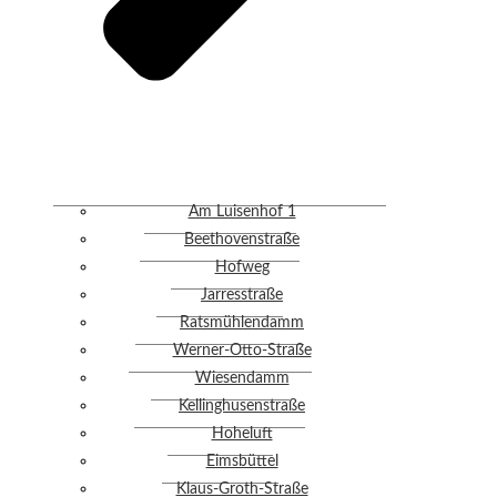
Am Luisenhof 1
Beethovenstraße
Hofweg
Jarresstraße
Ratsmühlendamm
Werner-Otto-Straße
Wiesendamm
Kellinghusenstraße
Hoheluft
Eimsbüttel
Klaus-Groth-Straße