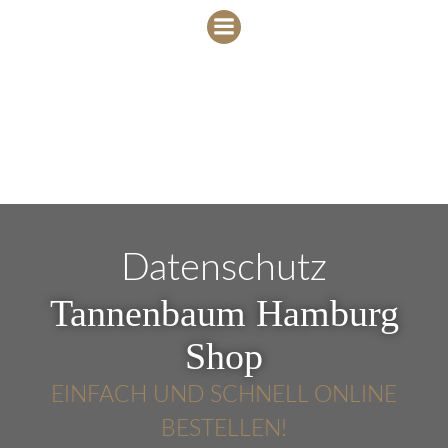
Zum
Inhalt
springen
Datenschutz
Tannenbaum Hamburg
Shop
EINFACH UND SCHNELL ONLINE
BESTELLEN!