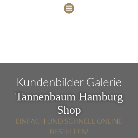
Zum
Inhalt
springen
Kundenbilder Galerie
Tannenbaum Hamburg
Shop
EINFACH UND SCHNELL ONLINE
BESTELLEN!