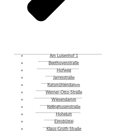
Am Luisenhof 1
Beethovenstraße
Hofweg
Jarresstraße
Ratsmühlendamm
Werner-Otto-Straße
Wiesendamm
Kellinghusenstraße
Hoheluft
Eimsbüttel
Klaus-Groth-Straße