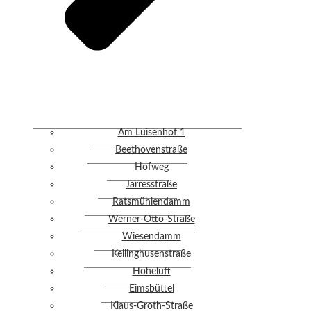
Am Luisenhof 1
Beethovenstraße
Hofweg
Jarresstraße
Ratsmühlendamm
Werner-Otto-Straße
Wiesendamm
Kellinghusenstraße
Hoheluft
Eimsbüttel
Klaus-Groth-Straße